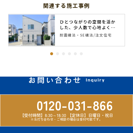
関連する施工事例
ひとつながりの空間を活か
した、少人数で心地よく暮
らせる住まい
）
耐震構法・SE構法
注文住宅
0120-031-866
【受付時間】8:30～18:30
【定休日】日曜日・祝日
※お打ち合わせ・ご相談の場合は受付可能です。